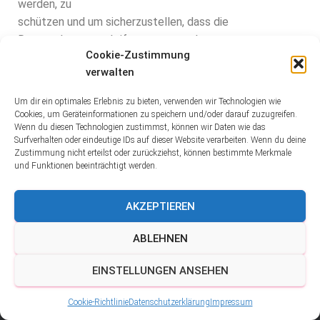
werden, zu
schützen und um sicherzustellen, dass die
Datenschutzvorschriften von uns, aber
Cookie-Zustimmung
auch unseren externen Dienstleistern eingehalten
verwalten
werden, haben wir geeignete
technische und organisatorische Sicherheitsmaßnahmen
Um dir ein optimales Erlebnis zu bieten, verwenden wir Technologien wie
getroffen. Deshalb werden
Cookies, um Geräteinformationen zu speichern und/oder darauf zuzugreifen.
Wenn du diesen Technologien zustimmst, können wir Daten wie das
unter anderem alle Daten zwischen Ihrem Browser und
Surfverhalten oder eindeutige IDs auf dieser Website verarbeiten. Wenn du deine
unserem Server über eine
Zustimmung nicht erteilst oder zurückziehst, können bestimmte Merkmale
sichere SSL-Verbindung verschlüsselt übertragen.
und Funktionen beeinträchtigt werden.
Stand: 05.10.2020
AKZEPTIEREN
Quelle:
Datenschutzerklärung von Juraforum.de
ABLEHNEN
EINSTELLUNGEN ANSEHEN
Cookie-Richtlinie
Datenschutzerklärung
Impressum
HOME
KLIMAANLAGEN RECHNER
IMPRESSUM